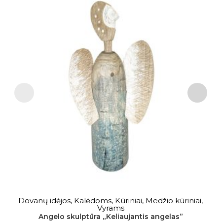
Dovanų idėjos
,
Kalėdoms
,
Kūriniai
,
Medžio kūriniai
,
Į KREPŠELĮ
Vyrams
K
Angelo skulptūra „Keliaujantis angelas”