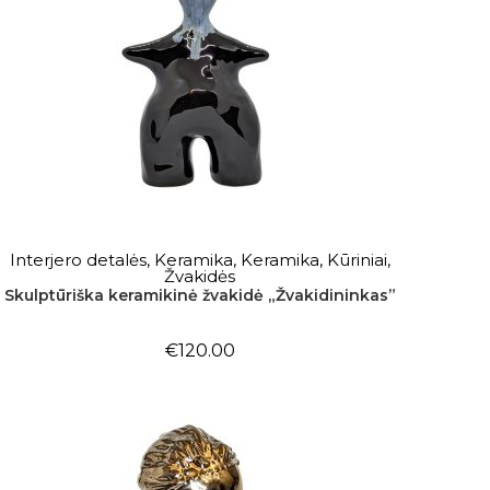
Į KREPŠELĮ
Interjero detalės
,
Keramika
,
Keramika
,
Kūriniai
,
Žvakidės
Skulptūriška keramikinė žvakidė „Žvakidininkas”
€
120.00