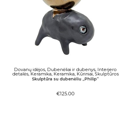
Į KREPŠELĮ
Dovanų idėjos
,
Dubenėliai ir dubenys
,
Interjero
detalės
,
Keramika
,
Keramika
,
Kūriniai
,
Skulptūros
Skulptūra su dubenėliu „Philip”
€
125.00