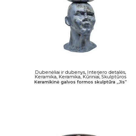
DAUGIAU
Dubenėliai ir dubenys
,
Interjero detalės
,
Keramika
,
Keramika
,
Kūriniai
,
Skulptūros
Keramikinė galvos formos skulptūra „Jis”