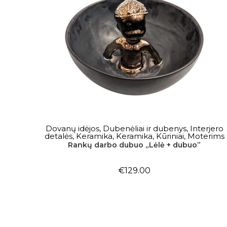
Į KREPŠELĮ
Dovanų idėjos
,
Dubenėliai ir dubenys
,
Interjero
detalės
,
Keramika
,
Keramika
,
Kūriniai
,
Moterims
Rankų darbo dubuo „Lėlė + dubuo”
€
129.00