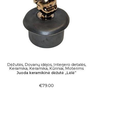
Į KREPŠELĮ
Dėžutės
,
Dovanų idėjos
,
Interjero detalės
,
Keramika
,
Keramika
,
Kūriniai
,
Moterims
Juoda keramikinė dėžutė „Lėlė”
€
79.00