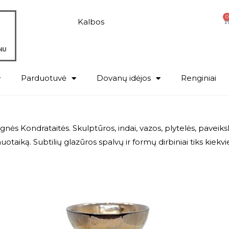
0
Kalbos
Parduotuvė
Dovanų idėjos
Renginiai
nės Kondrataitės. Skulptūros, indai, vazos, plytelės, paveiks
nuotaiką. Subtilių glazūros spalvų ir formų dirbiniai tiks kiekv