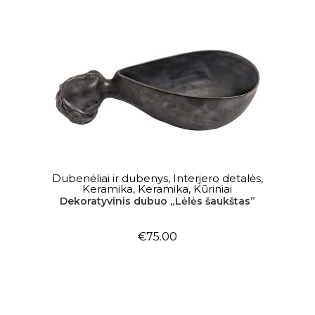
Į KREPŠELĮ
Dubenėliai ir dubenys
,
Interjero detalės
,
Keramika
,
Keramika
,
Kūriniai
Dekoratyvinis dubuo „Lėlės šaukštas”
€
75.00