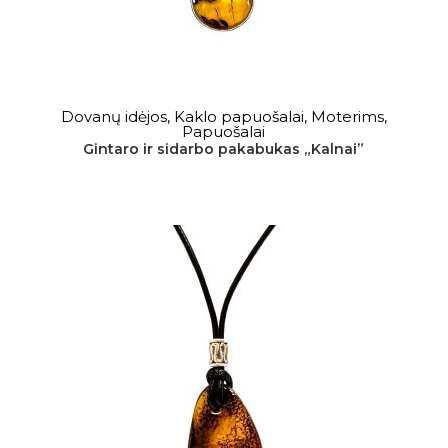
DAUGIAU
Dovanų idėjos
,
Kaklo papuošalai
,
Moterims
,
Papuošalai
Gintaro ir sidarbo pakabukas „Kalnai”