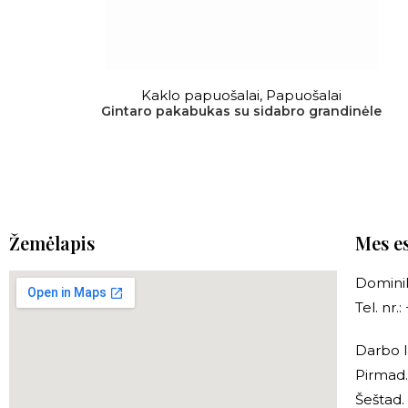
DAUGIAU
Kaklo papuošalai
,
Papuošalai
Gintaro pakabukas su sidabro grandinėle
Žemėlapis
Mes e
Dominik
Tel. nr
Darbo l
Pirmad.
Šeštad.