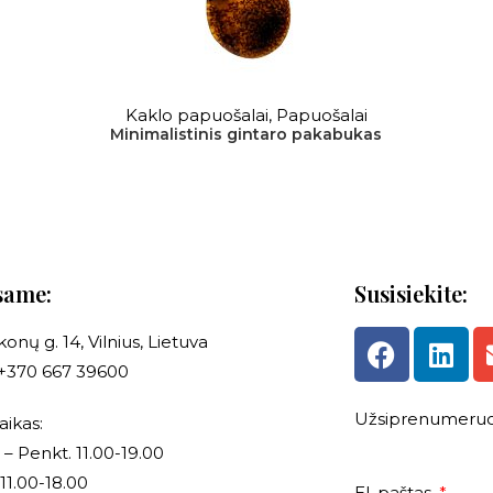
DAUGIAU
Kaklo papuošalai
,
Papuošalai
Minimalistinis gintaro pakabukas
same:
Susisiekite:
onų g. 14, Vilnius, Lietuva
.: +370 667 39600
Užsiprenumeruok
aikas:
 – Penkt. 11.00-19.00
 11.00-18.00
El. paštas