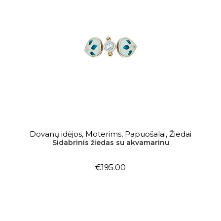
Į KREPŠELĮ
Dovanų idėjos
,
Moterims
,
Papuošalai
,
Žiedai
Sidabrinis žiedas su akvamarinu
€
195.00