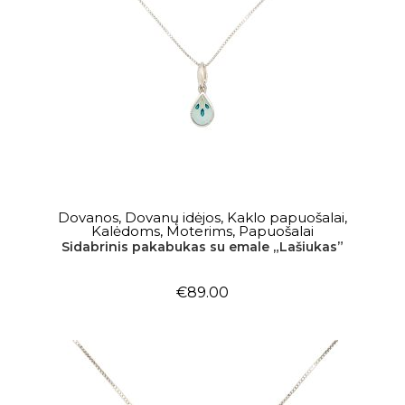
Į KREPŠELĮ
Dovanos
,
Dovanų idėjos
,
Kaklo papuošalai
,
Kalėdoms
,
Moterims
,
Papuošalai
Sidabrinis pakabukas su emale „Lašiukas”
€
89.00