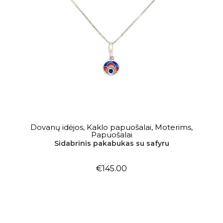
Į KREPŠELĮ
Dovanų idėjos
,
Kaklo papuošalai
,
Moterims
,
Papuošalai
Sidabrinis pakabukas su safyru
€
145.00