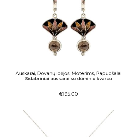
Į KREPŠELĮ
Auskarai
,
Dovanų idėjos
,
Moterims
,
Papuošalai
Sidabriniai auskarai su dūminiu kvarcu
€
195.00