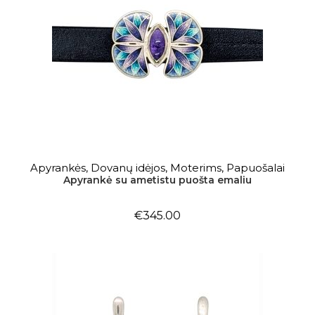
Į KREPŠELĮ
Apyrankės
,
Dovanų idėjos
,
Moterims
,
Papuošalai
Apyrankė su ametistu puošta emaliu
€
345.00