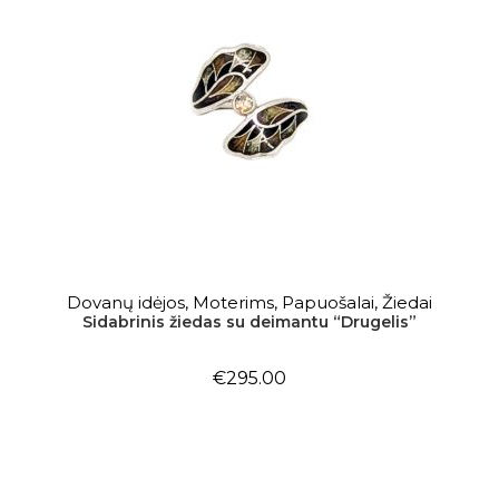
Į KREPŠELĮ
Dovanų idėjos
,
Moterims
,
Papuošalai
,
Žiedai
Sidabrinis žiedas su deimantu “Drugelis”
€
295.00