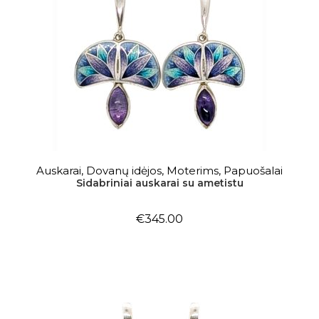
Į KREPŠELĮ
Auskarai
,
Dovanų idėjos
,
Moterims
,
Papuošalai
Sidabriniai auskarai su ametistu
€
345.00