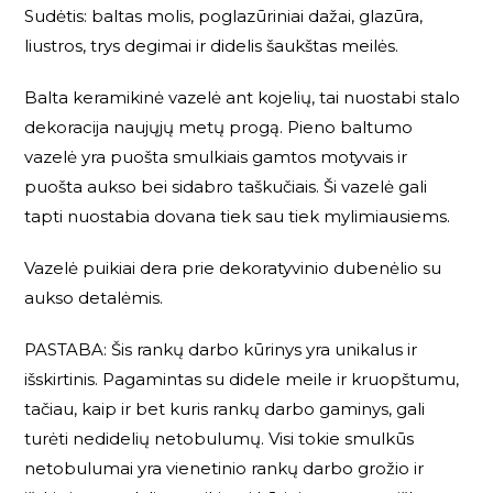
Sudėtis: baltas molis, poglazūriniai dažai, glazūra,
liustros, trys degimai ir didelis šaukštas meilės.
Balta keramikinė vazelė ant kojelių, tai nuostabi stalo
dekoracija naujųjų metų progą. Pieno baltumo
vazelė yra puošta smulkiais gamtos motyvais ir
puošta aukso bei sidabro taškučiais. Ši vazelė gali
tapti nuostabia dovana tiek sau tiek mylimiausiems.
Vazelė puikiai dera prie dekoratyvinio
dubenėlio su
aukso detalėmis
.
PASTABA: Šis rankų darbo kūrinys yra unikalus ir
išskirtinis. Pagamintas su didele meile ir kruopštumu,
tačiau, kaip ir bet kuris rankų darbo gaminys, gali
turėti nedidelių netobulumų. Visi tokie smulkūs
netobulumai yra vienetinio rankų darbo grožio ir