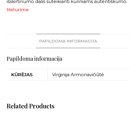
išskirtinumo dalis suteikianti kūriniams autentiškumo.
Neturime
PAPILDOMA INFORMACIJA
Papildoma informacija
KŪRĖJAS
Virginija Armonavičiūtė
Related Products