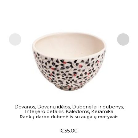
Dovanos
,
Dovanų idėjos
,
Dubenėliai ir dubenys
,
Į KREPŠELĮ
Interjero detalės
,
Kalėdoms
,
Keramika
Rankų darbo dubenėlis su augalų motyvais
€
35.00