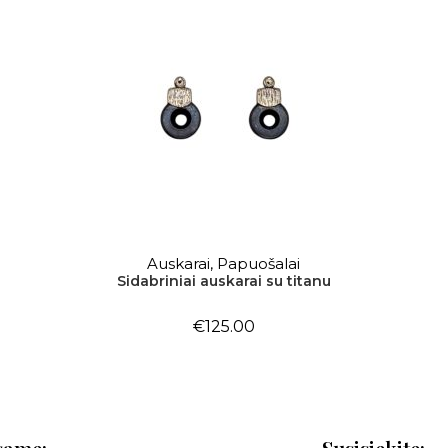
Auskarai
,
Papuošalai
Į KREPŠELĮ
Sidabriniai auskarai su titanu
€
125.00