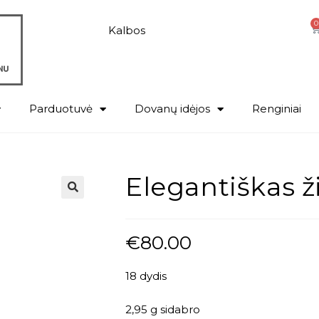
0
Kalbos
Parduotuvė
Dovanų idėjos
Renginiai
Elegantiškas ž
€
80.00
18 dydis
2,95 g sidabro