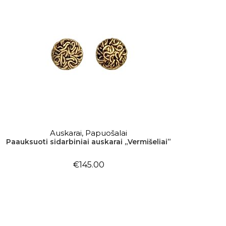
Auskarai
,
Papuošalai
Į KREPŠELĮ
Paauksuoti sidarbiniai auskarai „Vermišeliai”
€
145.00