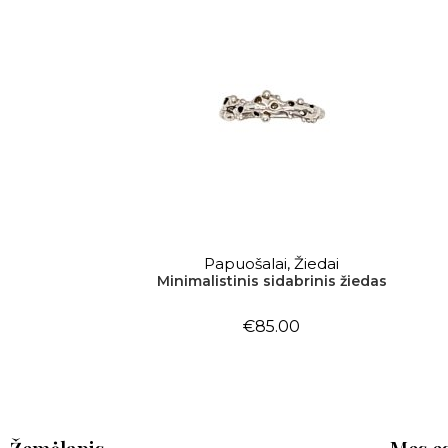
Papuošalai
,
Žiedai
Į KREPŠELĮ
Minimalistinis sidabrinis žiedas
€
85.00