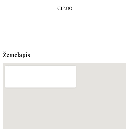
€
12.00
Žemėlapis