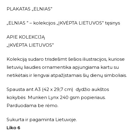
PLAKATAS „ELNIAS”
„ELNIAS ” – kolekcijos „ĮKVĖPTA LIETUVOS” tęsinys
APIE KOLEKCIJĄ
„ĮKVĖPTA LIETUVOS”
Kolekciją sudaro trisdešimt šešios iliustracijos, kuriose
lietuvių liaudies ornamentika apjungiama kartu su
netikėtais ir lengvai atpažįstamais šių dienų simboliais.
Spausta ant A3 (42 x 29,7 cm) dydžio aukštos
kokybės Munken Lynx 240 gsm popieriaus.
Parduodama be rėmo.
Sukurta ir pagaminta Lietuvoje.
Liko 6