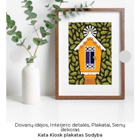
Dovanų idėjos
,
Interjero detalės
,
Plakatai
,
Sienų
Į KREPŠELĮ
dekoras
Kata Kiosk plakatas Sodyba