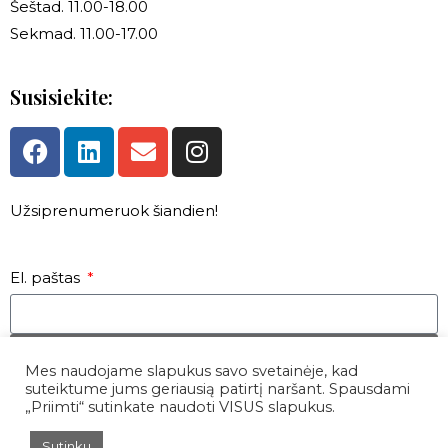
Šeštad. 11.00-18.00
Sekmad. 11.00-17.00
Susisiekite:
Užsiprenumeruok šiandien!
El. paštas
PATEIKTI
Mes naudojame slapukus savo svetainėje, kad
suteiktume jums geriausią patirtį naršant. Spausdami
„Priimti“ sutinkate naudoti VISUS slapukus.
Sutinku