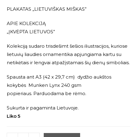
PLAKATAS „LIETUVIŠKAS MIŠKAS”
APIE KOLEKCIJĄ
„ĮKVĖPTA LIETUVOS”
Kolekciją sudaro trisdešimt šešios iliustracijos, kuriose
lietuvių liaudies ornamentika apjungiama kartu su
netikėtais ir lengvai atpažįstamais šių dienų simboliais.
Spausta ant A3 (42 x 29,7 cm) dydžio aukštos
kokybės Munken Lynx 240 gsm
popieriaus. Parduodama be rėmo.
Sukurta ir pagaminta Lietuvoje.
Liko 5