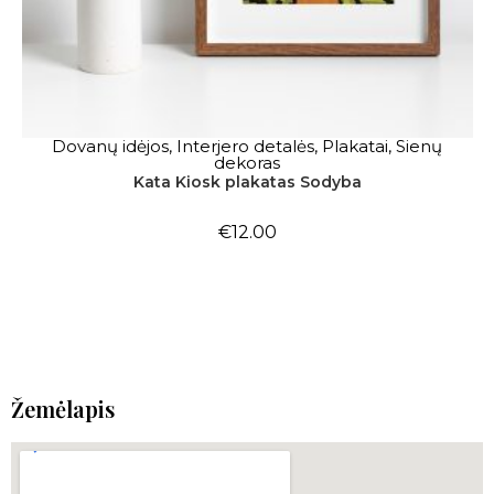
Dovanų idėjos
,
Interjero detalės
,
Plakatai
,
Sienų
Į KREPŠELĮ
dekoras
Kata Kiosk plakatas Sodyba
€
12.00
Žemėlapis