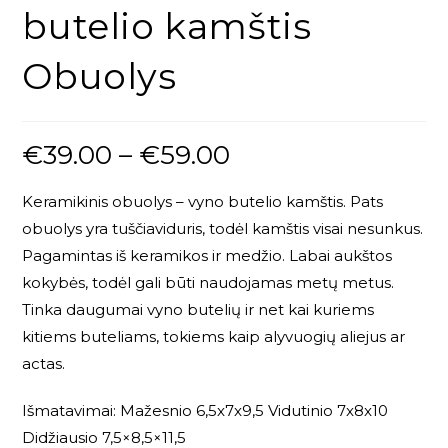
butelio kamštis
Obuolys
€
39.00
–
€
59.00
Keramikinis obuolys – vyno butelio kamštis. Pats
obuolys yra tuščiaviduris, todėl kamštis visai nesunkus.
Pagamintas iš keramikos ir medžio. Labai aukštos
kokybės, todėl gali būti naudojamas metų metus.
Tinka daugumai vyno butelių ir net kai kuriems
kitiems buteliams, tokiems kaip alyvuogių aliejus ar
actas.
Išmatavimai: Mažesnio 6,5x7x9,5 Vidutinio 7x8x10
Didžiausio 7,5×8,5×11,5