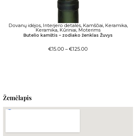
Dovanų idėjos
,
Interjero detalės
,
Kamščiai
,
Keramika
,
PASIRINKTI SAVYBES
Keramika
,
Kūriniai
,
Moterims
Butelio kamštis – zodiako ženklas Žuvys
€
15.00
–
€
125.00
Žemėlapis