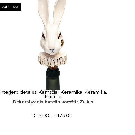
AKCIJA!
Interjero detalės
,
Kamščiai
,
Keramika
,
Keramika
,
PASIRINKTI SAVYBES
Kūriniai
Dekoratyvinis butelio kamštis Zuikis
€
15.00
–
€
125.00