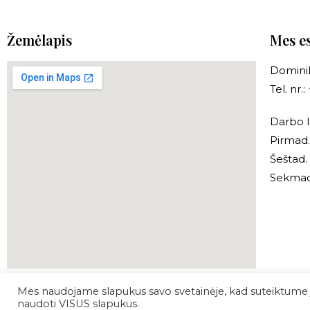
Žemėlapis
Mes e
Dominik
Tel. nr
Darbo l
Pirmad.
Šeštad.
Sekmad.
Mes naudojame slapukus savo svetainėje, kad suteiktume ju
Produktai
Apie mus
Tinklaraštis
Apsipirki
naudoti VISUS slapukus.