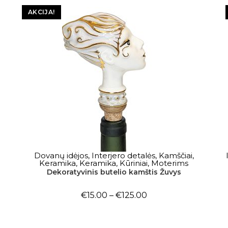
AKCIJA!
Dovanų idėjos
,
Interjero detalės
,
Kamščiai
,
PASIRINKTI SAVYBES
Keramika
,
Keramika
,
Kūriniai
,
Moterims
Dekoratyvinis butelio kamštis Žuvys
€
15.00
–
€
125.00