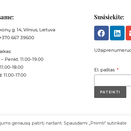
same:
Susisiekite:
onų g. 14, Vilnius, Lietuva
.: +370 667 39600
Užsiprenumeruok
aikas:
 – Penkt. 11.00-19.00
 11.00-18.00
El. paštas
 11.00-17.00
PATEIKTI
ms geriausią patirtį naršant. Spausdami „Priimti“ sutinkate
mo taisyklės
Privatumo politika
Kontaktai
Kal