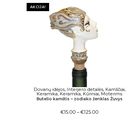
AKCIJA!
Dovanų idėjos
,
Interjero detalės
,
Kamščiai
,
PASIRINKTI SAVYBES
Keramika
,
Keramika
,
Kūriniai
,
Moterims
Butelio kamštis – zodiako ženklas Žuvys
€
15.00
–
€
125.00