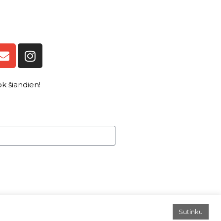
 šiandien!
bos
Sutinku