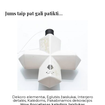
Jums taip pat gali patikti…
Į KREPŠELĮ
Dekoro elementai
,
Eglutės žaisliukai
,
Interjero
detalės
,
Kalėdoms
,
Pakabinamos dekoracijos
Wow Porcelianas kalėdinis žaisliukas