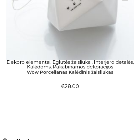
Dekoro elementai
,
Eglutės žaisliukai
,
Interjero detalės
,
Į KREPŠELĮ
Kalėdoms
,
Pakabinamos dekoracijos
Wow Porcelianas Kalėdinis žaisliukas
€
28.00