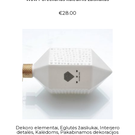
€
28.00
Į KREPŠELĮ
Dekoro elementai
,
Eglutės žaisliukai
,
Interjero
detalės
,
Kalėdoms
,
Pakabinamos dekoracijos