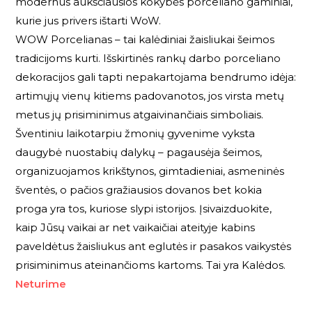
modernūs aukščiausios kokybės porceliano gaminiai,
kurie jus privers ištarti WoW.
WOW Porcelianas – tai kalėdiniai žaisliukai šeimos
tradicijoms kurti. Išskirtinės rankų darbo porceliano
dekoracijos gali tapti nepakartojama bendrumo idėja:
artimųjų vienų kitiems padovanotos, jos virsta metų
metus jų prisiminimus atgaivinančiais simboliais.
Šventiniu laikotarpiu žmonių gyvenime vyksta
daugybė nuostabių dalykų – pagausėja šeimos,
organizuojamos krikštynos, gimtadieniai, asmeninės
šventės, o pačios gražiausios dovanos bet kokia
proga yra tos, kuriose slypi istorijos. Įsivaizduokite,
kaip Jūsų vaikai ar net vaikaičiai ateityje kabins
paveldėtus žaisliukus ant eglutės ir pasakos vaikystės
prisiminimus ateinančioms kartoms. Tai yra Kalėdos.
Neturime