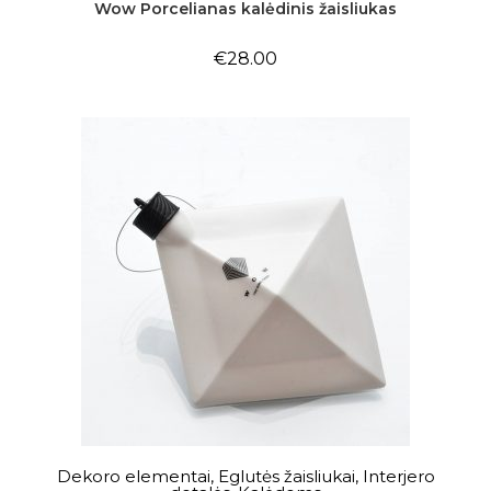
Wow Porcelianas kalėdinis žaisliukas
€
28.00
Į KREPŠELĮ
Dekoro elementai
,
Eglutės žaisliukai
,
Interjero