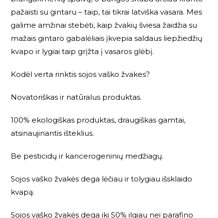
pažaisti su gintaru – taip, tai tikrai latviška vasara. Mes
galime amžinai stebėti, kaip žvakių šviesa žaidžia su
mažais gintaro gabalėliais įkvepia saldaus liepžiedžių
kvapo ir lygiai taip grįžta į vasaros glėbį.
Kodėl verta rinktis sojos vaško žvakes?
Novatoriškas ir natūralus produktas.
100% ekologiškas produktas, draugiškas gamtai,
atsinaujinantis išteklius.
Be pesticidų ir kancerogeninių medžiagų.
Sojos vaško žvakės dega lėčiau ir tolygiau išsklaido
kvapą.
Sojos vaško žvakės dega iki 50% ilgiau nei parafino