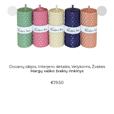
Dovanų idėjos
,
Interjero detalės
,
Velykoms
,
Žvakės
DAUGIAU
Margų vaško žvakių rinkinys
€
19.50