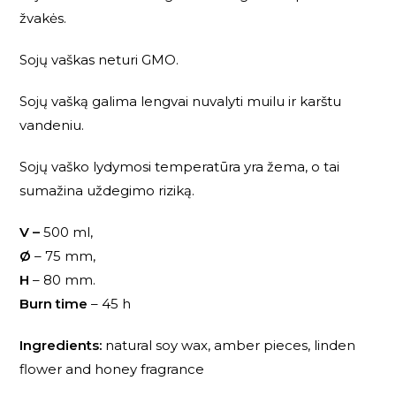
žvakės.
Sojų vaškas neturi GMO.
Sojų vašką galima lengvai nuvalyti muilu ir karštu
vandeniu.
Sojų vaško lydymosi temperatūra yra žema, o tai
sumažina uždegimo riziką.
V –
500 ml,
Ø
– 75 mm,
H
– 80 mm.
Burn time
– 45 h
Ingredients:
natural soy wax, amber pieces, linden
flower and honey fragrance