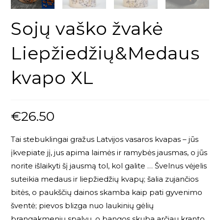
Sojų vaško žvakė
Liepžiedžių&Medaus
kvapo XL
€
26.50
Tai stebuklingai gražus Latvijos vasaros kvapas – jūs
įkvepiate jį, jus apima laimės ir ramybės jausmas, o jūs
norite išlaikyti šį jausmą tol, kol galite … Švelnus vėjelis
suteikia medaus ir liepžiedžių kvapų; šalia zujančios
bitės, o paukščių dainos skamba kaip pati gyvenimo
šventė; pievos blizga nuo laukinių gėlių
brangakmenių spalvų, o bangos skuba arčiau kranto