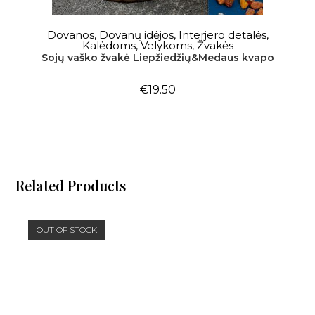
Į KREPŠELĮ
Dovanos
,
Dovanų idėjos
,
Interjero detalės
,
Kalėdoms
,
Velykoms
,
Žvakės
Sojų vaško žvakė Liepžiedžių&Medaus kvapo
€
19.50
Related Products
OUT OF STOCK