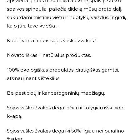
apšviečia gintarą ir suteikia auksinę spalvą. Aukso
spalvos spinduliai paliečia didelę mūsų proto dalį,
sukurdami mistinių vietų ir nuotykių vaizdus. Ir girdi,
kaip jūra tave kviečia …
Kodėl verta rinktis sojos vaško žvakes?
Novatoriškas ir natūralus produktas.
100% ekologiškas produktas, draugiškas gamtai,
atsinaujinantis išteklius.
Be pesticidų ir kancerogeninių medžiagų.
Sojos vaško žvakės dega lėčiau ir tolygiau išsklaido
kvapą.
Sojos vaško žvakės dega iki 50% ilgiau nei parafino
žvakės.