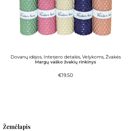
Dovanų idėjos
,
Interjero detalės
,
Velykoms
,
Žvakės
DAUGIAU
Margų vaško žvakių rinkinys
€
19.50
Žemėlapis