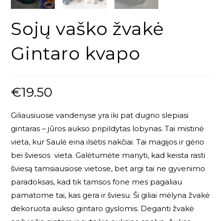
Sojų vaško žvakė
Gintaro kvapo
€
19.50
Giliausiuose vandenyse yra iki pat dugno slepiasi
gintaras – jūros aukso pripildytas lobynas. Tai mistinė
vieta, kur Saulė eina ilsėtis nakčiai. Tai magijos ir gėrio
bei šviesos vieta. Galėtumėte manyti, kad keista rasti
šviesą tamsiausiose vietose, bet argi tai ne gyvenimo
paradoksas, kad tik tamsos fone mes pagaliau
pamatome tai, kas gera ir šviesu. Ši giliai mėlyna žvakė
dekoruota aukso gintaro gyslomis. Deganti žvakė