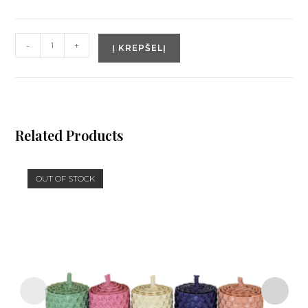
-
+
Į KREPŠELĮ
Related Products
OUT OF STOCK