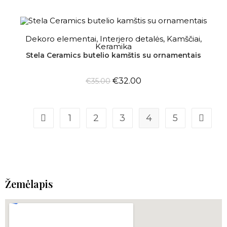
Į KREPŠELĮ
Dekoro elementai
,
Interjero detalės
,
Kamščiai
,
Keramika
Stela Ceramics butelio kamštis su ornamentais
AKCIJA!
€
32.00
€
35.00
1
2
3
4
5
Žemėlapis