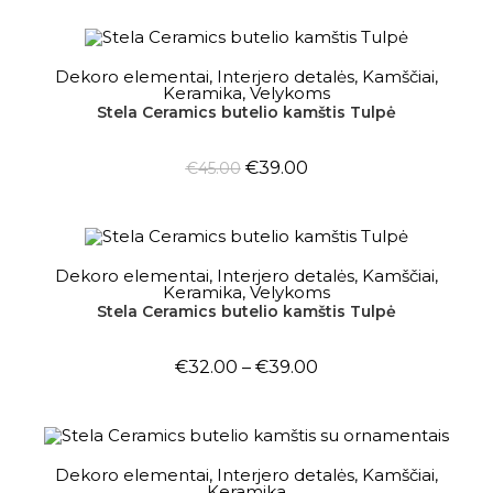
OUT OF STOCK
DAUGIAU
Dekoro elementai
,
Interjero detalės
,
Kamščiai
,
Keramika
,
Velykoms
Stela Ceramics butelio kamštis Tulpė
€
39.00
€
45.00
OUT OF STOCK
PASIRINKTI SAVYBES
Dekoro elementai
,
Interjero detalės
,
Kamščiai
,
Keramika
,
Velykoms
Stela Ceramics butelio kamštis Tulpė
€
32.00
–
€
39.00
OUT OF STOCK
DAUGIAU
Dekoro elementai
,
Interjero detalės
,
Kamščiai
,
Keramika