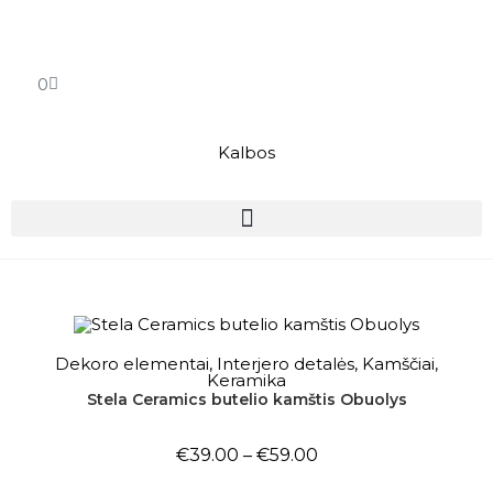
0
Kalbos
OUT OF STOCK
PASIRINKTI SAVYBES
Dekoro elementai
,
Interjero detalės
,
Kamščiai
,
Keramika
Stela Ceramics butelio kamštis Obuolys
€
39.00
–
€
59.00