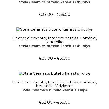
Stela Ceramics butelio kamštis Obuolys
€
39.00
–
€
59.00
OUT OF STOCK
PASIRINKTI SAVYBES
Dekoro elementai
,
Interjero detalės
,
Kamščiai
,
Keramika
Stela Ceramics butelio kamštis Obuolys
€
39.00
–
€
59.00
PASIRINKTI SAVYBES
Dekoro elementai
,
Interjero detalės
,
Kamščiai
,
Keramika
,
Velykoms
Stela Ceramics butelio kamštis Tulpė
AKCIJA!
€
32.00
–
€
39.00